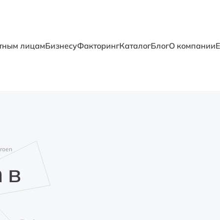
тным лицам
Бизнесу
Факторинг
Каталог
Блог
О компании
troen
 в