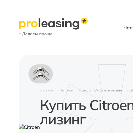
Час
* Делаем проще
Главная
Каталог
Каталог БУ авто в лизинг
Ci
Купить Citroen
лизинг