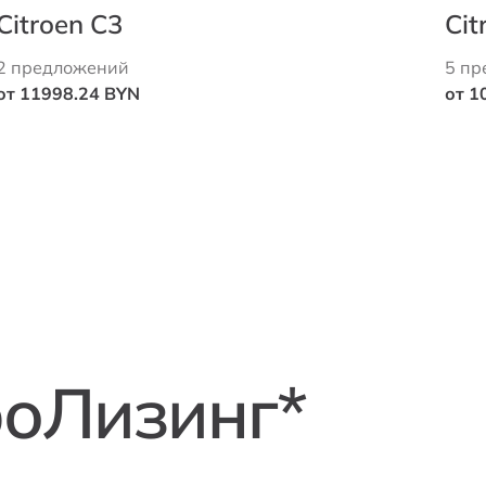
Citroen C3
Cit
2 предложений
5 пр
от 11998.24 BYN
от 1
роЛизинг*