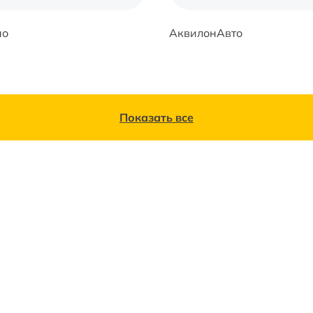
но
АквилонАвто
Показать все