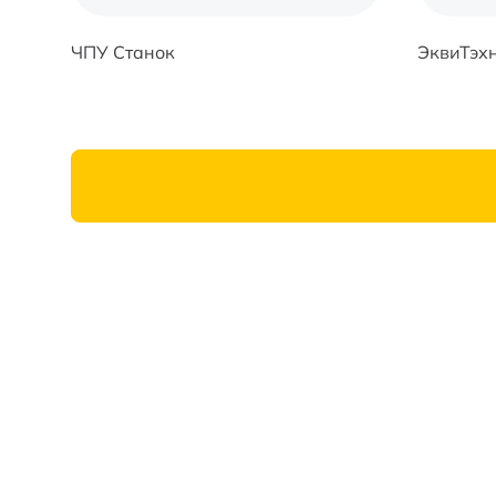
ЧПУ Станок
ЭквиТэх