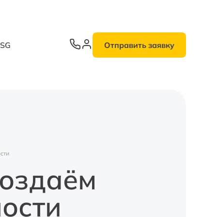
ESG
Отправить заявку
сти
создаём
ости