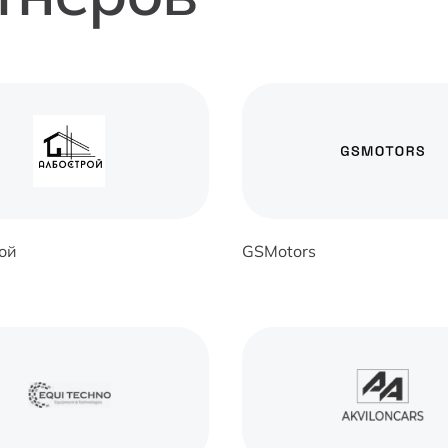
ой
GSMotors