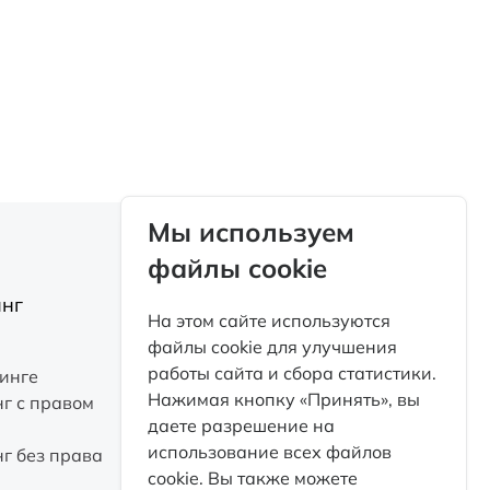
Мы используем
файлы cookie
нг
О компании
На этом сайте используются
файлы cookie для улучшения
работы сайта и сбора статистики.
инге
Факторинг
Нажимая кнопку «Принять», вы
г с правом
Контакты
даете разрешение на
Каталог
использование всех файлов
г без права
Партнеры
cookie. Вы также можете
ПроЛизинг. Блог