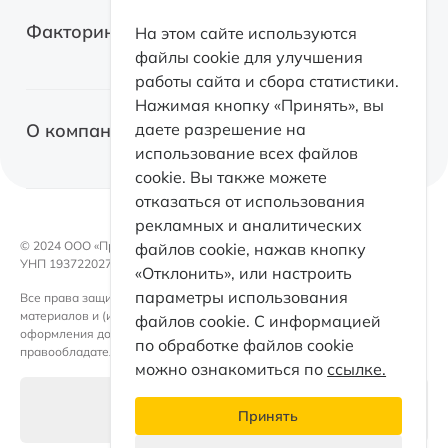
Легковые автомобили
Лизинг для самозанятых
Факторинг
На этом сайте используются
Грузовые автомобили
файлы cookie для улучшения
Возвратный лизинг
работы сайта и сбора статистики.
Спецтехника
О факторинге
Нажимая кнопку «Принять», вы
Оборудование
О компании
даете разрешение на
Факторинг с правом регресса
использование всех файлов
Коммерческая недвижимость
cookie. Вы также можете
Факторинг без права регресса
Факторинг
отказаться от использования
Электромобили
Факторинг для поставщиков
рекламных и аналитических
Контакты
Возвратный лизинг
© 2024 OOO «ПроЛизинг».
файлов cookie, нажав кнопку
Документы
УНП 193722027
«Отклонить», или настроить
Каталог
Такси
параметры использования
Все права защищены. Любое использование либо копирование
Раскрытие информации
материалов и (или) подборки материалов сайта, элементов дизайна и
Партнеры
файлов cookie. С информацией
оформления допускается лишь с письменного разрешения
Кейсы факторинга
по обработке файлов cookie
правообладателя и только со ссылкой на источник.
ПроЛизинг. Блог
можно ознакомиться по
ссылке.
Принципы ESG
Настройки файлов cookie
Принять
Раскрытие информации