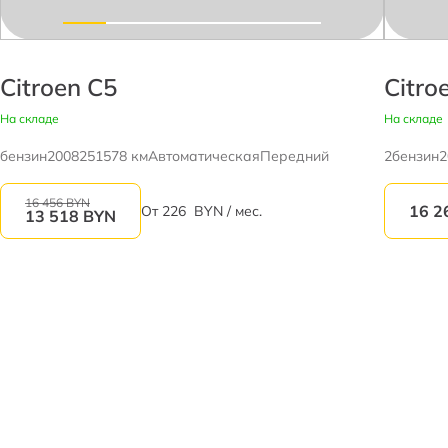
Citroen C5
Citro
На складе
На складе
бензин
2008
251578 км
Автоматическая
Передний
2
бензин
2
16 456 BYN
16 2
От
226
BYN / мес.
13 518
BYN