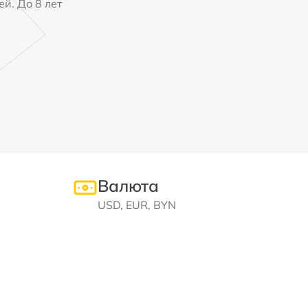
й. До 8 лет
Валюта
USD, EUR, BYN