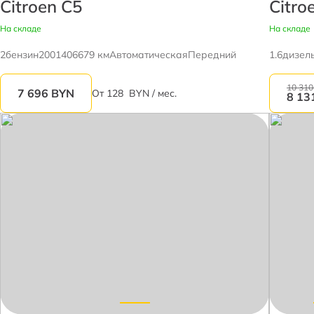
Citroen C5
Citro
На складе
На складе
2
бензин
2001
406679 км
Автоматическая
Передний
1.6
дизел
10 310
7 696
BYN
От
128
BYN / мес.
8 13