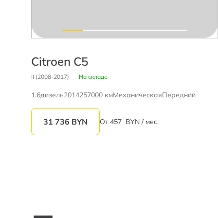
Citroen C5
II (2008-2017)
На складе
1.6
дизель
2014
257000 км
Механическая
Передний
31 736
BYN
От
457
BYN / мес.