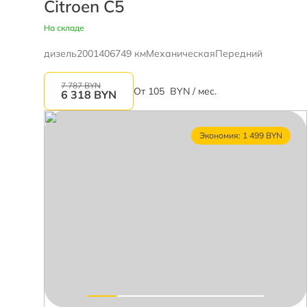
Citroen C5
На складе
дизель
2001
406749 км
Механическая
Передний
7 787 BYN
От
105
BYN / мес.
6 318
BYN
Экономия: 1 499 BYN