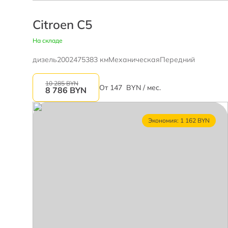
Citroen C5
На складе
дизель
2002
475383 км
Механическая
Передний
10 285 BYN
От
147
BYN / мес.
8 786
BYN
Экономия: 1 162 BYN