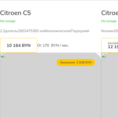
Citroen C5
Citro
На складе
На складе
2.2
дизель
2002
475383 км
Механическая
Передний
бензин
20
13 224
10 164
BYN
От
170
BYN / мес.
12 1
Экономия: 2 938 BYN