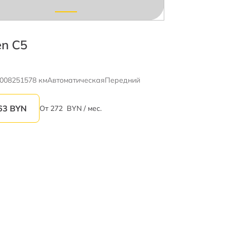
en C5
008
251578 км
Автоматическая
Передний
63
BYN
От
272
BYN / мес.