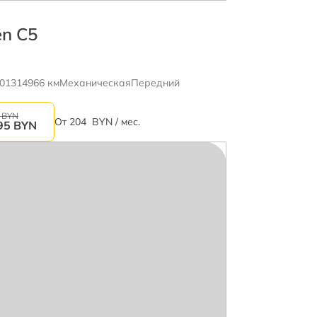
en C5
01
314966 км
Механическая
Передний
 BYN
От
204
BYN / мес.
95
BYN