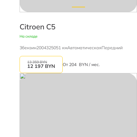
Citroen C5
На складе
3
бензин
2004
325051 км
Автоматическая
Передний
13 359 BYN
От
204
BYN / мес.
12 197
BYN