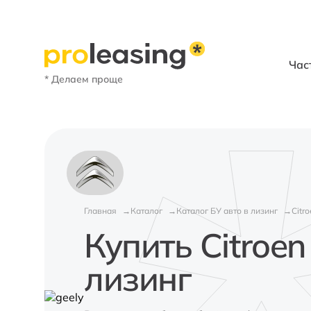
Час
* Делаем проще
Главная
Каталог
Каталог БУ авто в лизинг
Citr
Купить Citroen
лизинг