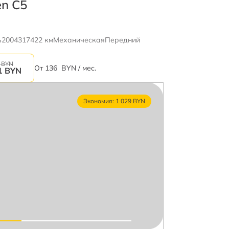
en C5
ь
2004
317422 км
Механическая
Передний
 BYN
От
136
BYN / мес.
1
BYN
Экономия: 1 029 BYN