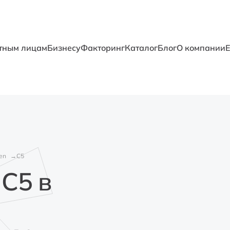
тным лицам
Бизнесу
Факторинг
Каталог
Блог
О компании
oen
C5
 C5 в