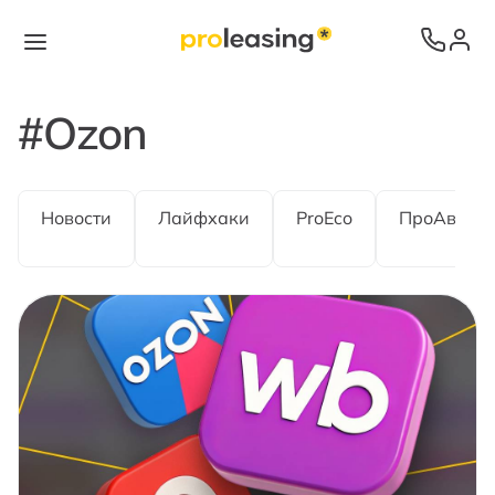
#
Ozon
Новости
Лайфхаки
ProEco
ПроАвто