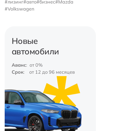
#лизинг
#авто
#бизнес
#Mazda
#Volkswagen
Новые
автомобили
Аванс
: от 0%
Срок
: от 12 до 96 месяцев