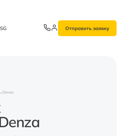
ESG
Отправить заявку
Denza
х
 Denza