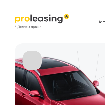
Час
* Делаем проще