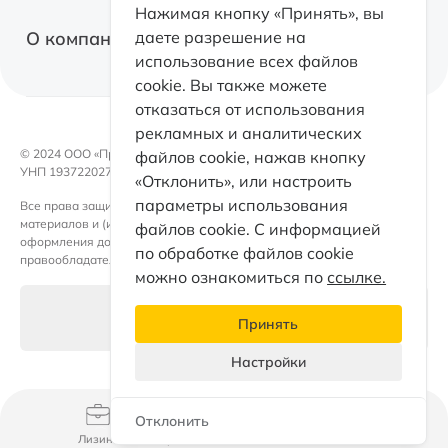
О факторинге
Нажимая кнопку «Принять», вы
Оборудование
О компании
даете разрешение на
Факторинг с правом регресса
использование всех файлов
Коммерческая недвижимость
cookie. Вы также можете
Факторинг без права регресса
Факторинг
отказаться от использования
Электромобили
Факторинг для поставщиков
рекламных и аналитических
Контакты
Возвратный лизинг
© 2024 OOO «ПроЛизинг».
файлов cookie, нажав кнопку
Документы
УНП 193722027
«Отклонить», или настроить
Каталог
Такси
параметры использования
Все права защищены. Любое использование либо копирование
Раскрытие информации
материалов и (или) подборки материалов сайта, элементов дизайна и
Партнеры
файлов cookie. С информацией
оформления допускается лишь с письменного разрешения
Кейсы факторинга
по обработке файлов cookie
правообладателя и только со ссылкой на источник.
ПроЛизинг. Блог
можно ознакомиться по
ссылке.
Принципы ESG
Настройки файлов cookie
Принять
Раскрытие информации
Настройки
Персональные данные
Отклонить
Документы
Мой Pro
Лизинг
Факторинг
Каталог
Еще