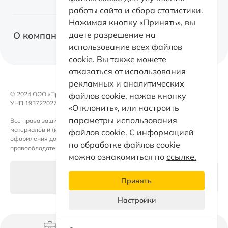
Возвратный лизинг
работы сайта и сбора статистики.
Спецтехника
О факторинге
Нажимая кнопку «Принять», вы
Оборудование
О компании
даете разрешение на
Факторинг с правом регресса
использование всех файлов
Коммерческая недвижимость
cookie. Вы также можете
Факторинг без права регресса
Факторинг
отказаться от использования
Электромобили
Факторинг для поставщиков
рекламных и аналитических
Контакты
Возвратный лизинг
© 2024 OOO «ПроЛизинг».
файлов cookie, нажав кнопку
Документы
УНП 193722027
«Отклонить», или настроить
Каталог
Такси
параметры использования
Все права защищены. Любое использование либо копирование
Раскрытие информации
материалов и (или) подборки материалов сайта, элементов дизайна и
Партнеры
файлов cookie. С информацией
оформления допускается лишь с письменного разрешения
Кейсы факторинга
по обработке файлов cookie
правообладателя и только со ссылкой на источник.
ПроЛизинг. Блог
можно ознакомиться по
ссылке.
Принципы ESG
Настройки файлов cookie
Принять
Раскрытие информации
Настройки
Персональные данные