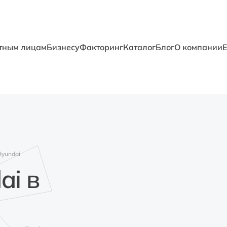
тным лицам
Бизнесу
Факторинг
Каталог
Блог
О компании
Hyundai
ai в