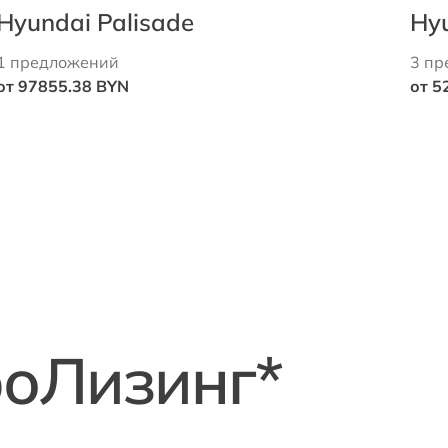
Hyundai Palisade
Hy
1 предложений
3 пр
от 97855.38 BYN
от 5
роЛизинг*