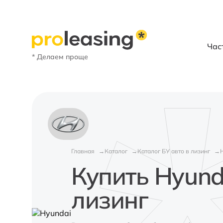
Час
* Делаем проще
Главная
Каталог
Каталог БУ авто в лизинг
Купить Hyund
лизинг