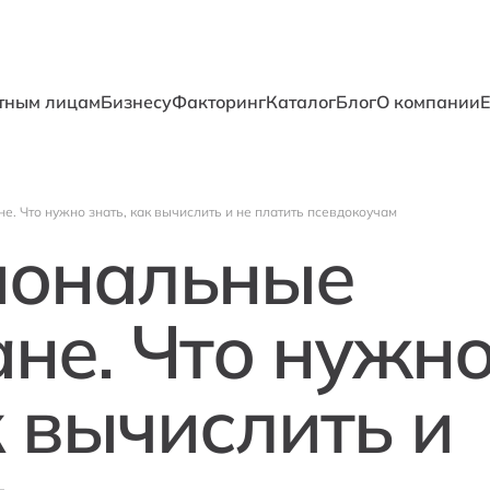
тным лицам
Бизнесу
Факторинг
Каталог
Блог
О компании
 Что нужно знать, как вычислить и не платить псевдокоучам
иональные
не. Что нужн
к вычислить и