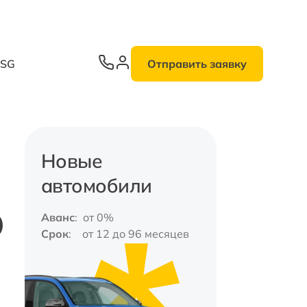
ESG
Отправить заявку
Новые
автомобили
о
Аванс
: от 0%
Срок
: от 12 до 96 месяцев