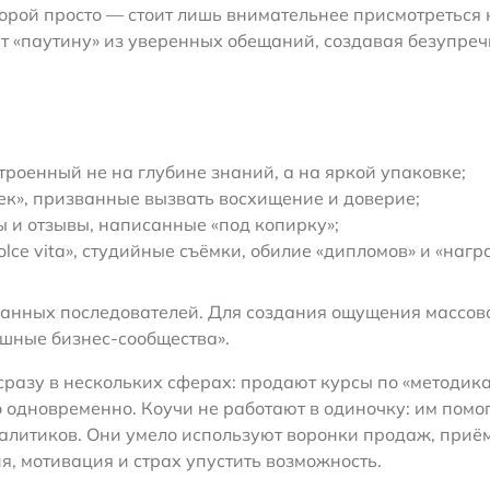
орой просто — стоит лишь внимательнее присмотреться 
ут «паутину» из уверенных обещаний, создавая безупре
роенный не на глубине знаний, а на яркой упаковке;
к», призванные вызвать восхищение и доверие;
 и отзывы, написанные «под копирку»;
lce vita», студийные съёмки, обилие «дипломов» и «нагр
анных последователей. Для создания ощущения массов
ешные бизнес-сообщества».
сразу в нескольких сферах: продают курсы по «методик
 одновременно. Коучи не работают в одиночку: им помо
алитиков. Они умело используют воронки продаж, приё
я, мотивация и страх упустить возможность.