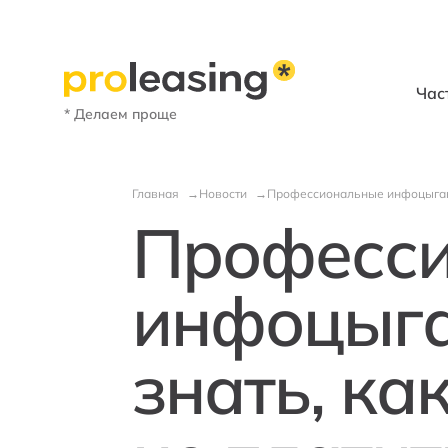
Час
* Делаем проще
Главная
Новости
Профессиональные инфоцыгане.
Професс
инфоцыга
знать, ка