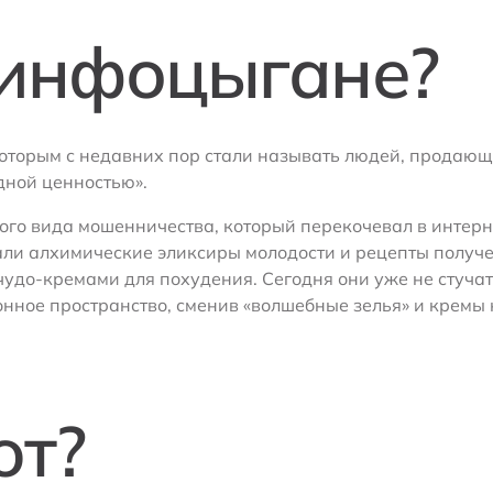
 инфоцыгане?
 которым с недавних пор стали называть людей, продаю
ной ценностью».
го вида мошенничества, который перекочевал в интерн
али алхимические эликсиры молодости и рецепты получ
 чудо-кремами для похудения. Сегодня они уже не стуча
ное пространство, сменив «волшебные зелья» и кремы 
ют?