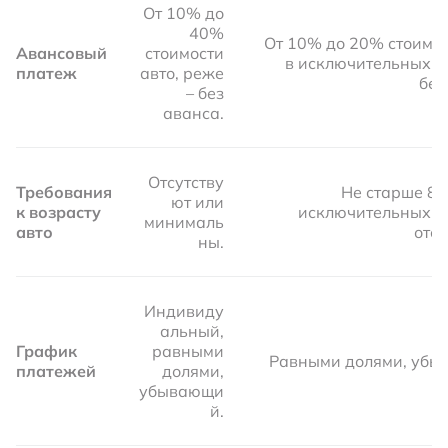
От 10% до
40%
От 10% до 20% стоимос
Авансовый
стоимости
в исключительных с
платеж
авто, реже
без
– без
аванса.
Отсутству
Требования
Не старше 8–1
ют или
к возрасту
исключительных с
минималь
авто
отсу
ны.
Индивиду
альный,
График
равными
Равными долями, убы
платежей
долями,
убывающи
й.