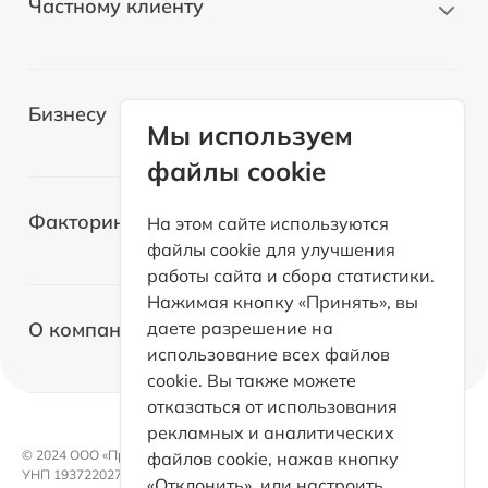
Частному клиенту
Новые автомобили
Бизнесу
Автомобили с пробегом
Мы используем
файлы cookie
Электромобили
Легковые автомобили
Лизинг для самозанятых
Факторинг
На этом сайте используются
Грузовые автомобили
файлы cookie для улучшения
Возвратный лизинг
работы сайта и сбора статистики.
Спецтехника
О факторинге
Нажимая кнопку «Принять», вы
Оборудование
О компании
даете разрешение на
Факторинг с правом регресса
использование всех файлов
Коммерческая недвижимость
cookie. Вы также можете
Факторинг без права регресса
Факторинг
отказаться от использования
Электромобили
Факторинг для поставщиков
рекламных и аналитических
Контакты
Возвратный лизинг
© 2024 OOO «ПроЛизинг».
файлов cookie, нажав кнопку
Документы
УНП 193722027
«Отклонить», или настроить