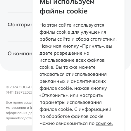
Мы используем
файлы cookie
Электромобили
Легковые автомобили
Лизинг для самозанятых
Факторинг
На этом сайте используются
Грузовые автомобили
файлы cookie для улучшения
Возвратный лизинг
работы сайта и сбора статистики.
Спецтехника
О факторинге
Нажимая кнопку «Принять», вы
Оборудование
О компании
даете разрешение на
Факторинг с правом регресса
использование всех файлов
Коммерческая недвижимость
cookie. Вы также можете
Факторинг без права регресса
Факторинг
отказаться от использования
Электромобили
Факторинг для поставщиков
рекламных и аналитических
Контакты
Возвратный лизинг
© 2024 OOO «ПроЛизинг».
файлов cookie, нажав кнопку
Документы
УНП 193722027
«Отклонить», или настроить
Каталог
Такси
параметры использования
Все права защищены. Любое использование либо копирование
Раскрытие информации
материалов и (или) подборки материалов сайта, элементов дизайна и
Партнеры
файлов cookie. С информацией
оформления допускается лишь с письменного разрешения
Кейсы факторинга
по обработке файлов cookie
правообладателя и только со ссылкой на источник.
ПроЛизинг. Блог
можно ознакомиться по
ссылке.