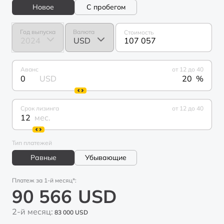
Новое
С пробегом
Год выпуска
Валюта
Стоимость
107 057
Аванс
от 12 до 40
0
USD
%
Срок лизинга
от 12 до 40
мес.
Тип платежей
Равные
Убывающие
Платеж за 1-й месяц*:
90 566
USD
2-й месяц:
83 000
USD