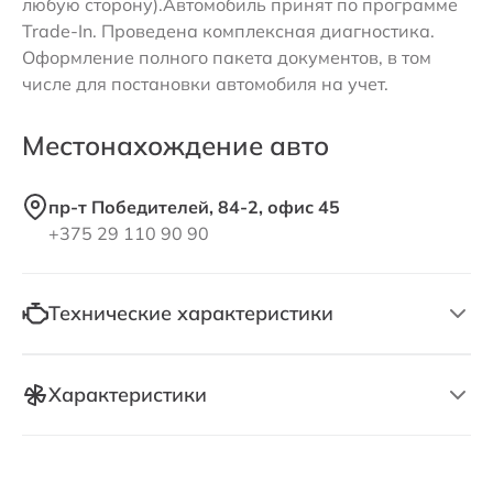
любую сторону).Автомобиль принят по программе
Trade-In. Проведена комплексная диагностика.
Оформление полного пакета документов, в том
числе для постановки автомобиля на учет.
Местонахождение авто
пр-т Победителей, 84-2, офис 45
+375 29 110 90 90
Технические характеристики
Характеристики
Тип двигателя
электро ☘️
Название
электро ☘️ ( л.)
Мощность двигателя, кВт
408