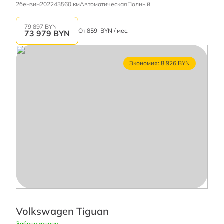
2
бензин
2022
43560 км
Автоматическая
Полный
79 897 BYN
От
859
BYN / мес.
73 979
BYN
Экономия: 8 926 BYN
Volkswagen Tiguan
Забронирован