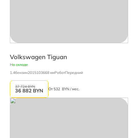
Volkswagen Tiguan
На складе
1.4
бензин
2015
103668 км
Робот
Передний
37 724 BYN
От
532
BYN / мес.
36 882
BYN