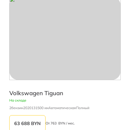
Volkswagen Tiguan
На складе
2
бензин
2020
131500 км
Автоматическая
Полный
63 688
BYN
От
763
BYN / мес.