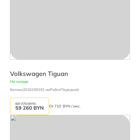
Volkswagen Tiguan
На складе
бензин
2016
159191 км
Робот
Передний
68 770 BYN
От
710
BYN / мес.
59 260
BYN