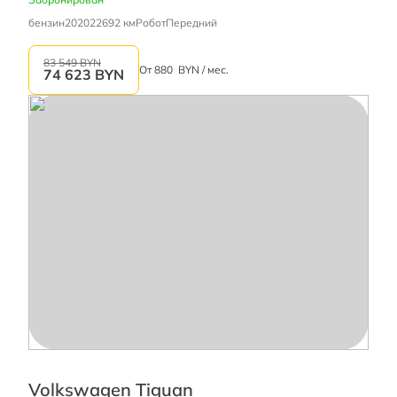
бензин
2020
22692 км
Робот
Передний
83 549 BYN
От
880
BYN / мес.
74 623
BYN
Volkswagen Tiguan