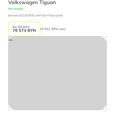
Volkswagen Tiguan
На складе
бензин
2021
67643 км
Робот
Передний
81 793 BYN
От
912
BYN / мес.
78 574
BYN