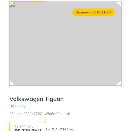
Экономия: 5 871 BYN
Volkswagen Tiguan
На складе
2
бензин
2022
47757 км
Робот
Полный
71 100 BYN
От
757
BYN / мес.
65 229
BYN