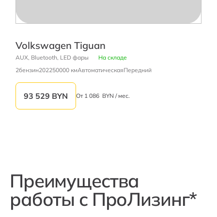
Volkswagen Tiguan
AUX, Bluetooth, LED фары
На складе
2
бензин
2022
50000 км
Автоматическая
Передний
93 529
BYN
От
1 086
BYN / мес.
Преимущества
работы с ПроЛизинг*