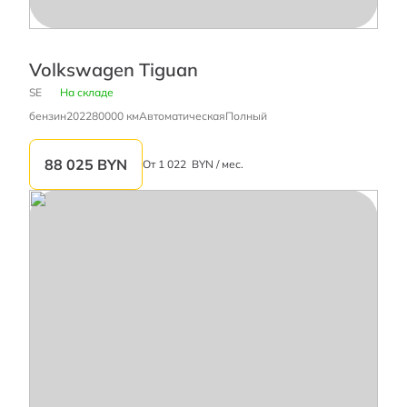
Volkswagen Tiguan
SE
На складе
бензин
2022
80000 км
Автоматическая
Полный
88 025
BYN
От
1 022
BYN / мес.