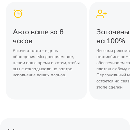
Авто ваше за 8
Заточены
часов
на 100%
Ключи от авто - в день
Вы сами решаете
обращения. Мы доверяем вам,
автомобиль вам 
ценим ваше время и хотим, чтобы
обеспечиваем с
вы не откладывали на завтра
платеж любому 
исполнение ваших планов.
Персональный 
остается на свя
этапе сделки.