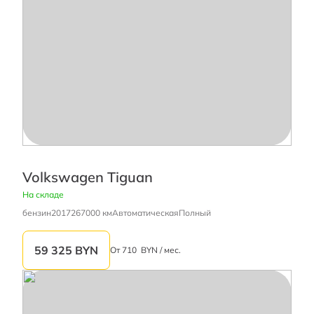
Volkswagen Tiguan
На складе
бензин
2017
267000 км
Автоматическая
Полный
59 325
BYN
От
710
BYN / мес.