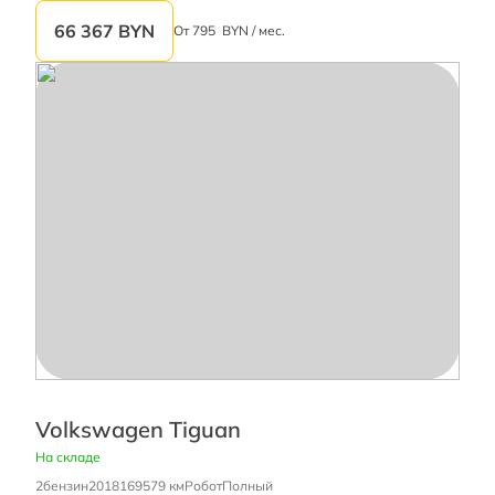
66 367
BYN
От
795
BYN / мес.
Volkswagen Tiguan
На складе
2
бензин
2018
169579 км
Робот
Полный