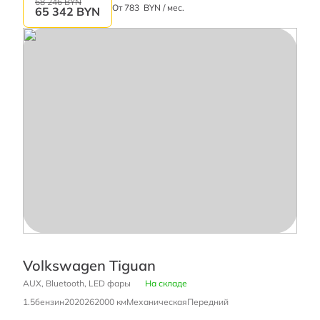
68 246 BYN
От
783
BYN / мес.
65 342
BYN
Volkswagen Tiguan
AUX, Bluetooth, LED фары
На складе
1.5
бензин
2020
262000 км
Механическая
Передний