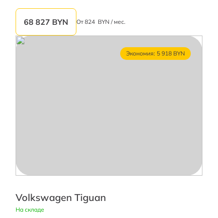
68 827
BYN
От
824
BYN / мес.
Экономия: 5 918 BYN
Volkswagen Tiguan
На складе