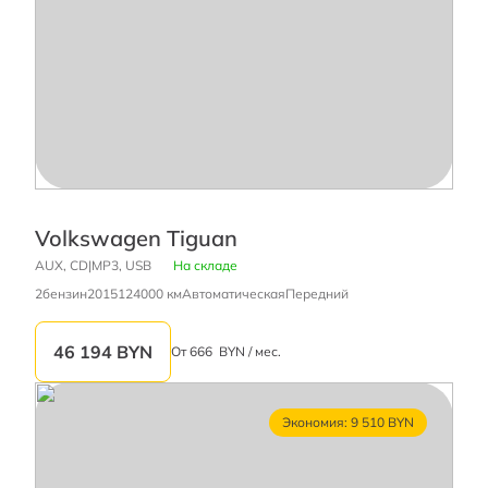
Volkswagen Tiguan
AUX, CD|MP3, USB
На складе
2
бензин
2015
124000 км
Автоматическая
Передний
46 194
BYN
От
666
BYN / мес.
Экономия: 9 510 BYN