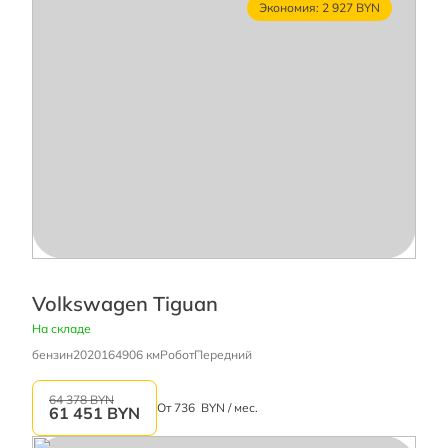
Экономия: 2 927 BYN
Volkswagen Tiguan
На складе
бензин
2020
164906 км
Робот
Передний
64 378 BYN
От
736
BYN / мес.
61 451
BYN