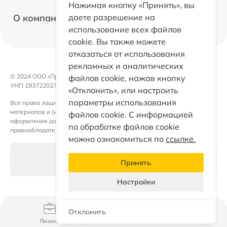
О факторинге
Нажимая кнопку «Принять», вы
Оборудование
О компании
даете разрешение на
Факторинг с правом регресса
использование всех файлов
Коммерческая недвижимость
cookie. Вы также можете
Факторинг без права регресса
Факторинг
отказаться от использования
Электромобили
Факторинг для поставщиков
рекламных и аналитических
Контакты
Возвратный лизинг
© 2024 OOO «ПроЛизинг».
файлов cookie, нажав кнопку
Документы
УНП 193722027
«Отклонить», или настроить
Каталог
Такси
параметры использования
Все права защищены. Любое использование либо копирование
Раскрытие информации
материалов и (или) подборки материалов сайта, элементов дизайна и
Партнеры
файлов cookie. С информацией
оформления допускается лишь с письменного разрешения
Кейсы факторинга
по обработке файлов cookie
правообладателя и только со ссылкой на источник.
ПроЛизинг. Блог
можно ознакомиться по
ссылке.
Принципы ESG
Настройки файлов cookie
Принять
Раскрытие информации
Настройки
Персональные данные
Отклонить
Документы
Мой Pro
Лизинг
Факторинг
Каталог
Еще