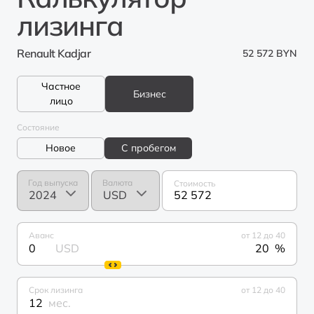
лизинга
Renault Kadjar
52 572 BYN
Частное
Бизнес
лицо
Состояние
Новое
С пробегом
Год выпуска
Валюта
Стоимость
52 572
Аванс
от 12 до 40
0
USD
%
Срок лизинга
от 12 до 40
мес.