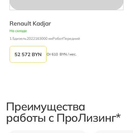
Renault Kadjar
На складе
1.5
дизель
2022
163000 км
Робот
Передний
52 572
BYN
От
610
BYN / мес.
Преимущества
работы с ПроЛизинг*