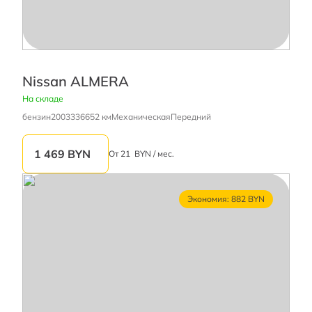
Nissan ALMERA
На складе
бензин
2003
336652 км
Механическая
Передний
1 469
BYN
От
21
BYN / мес.
Экономия: 882 BYN