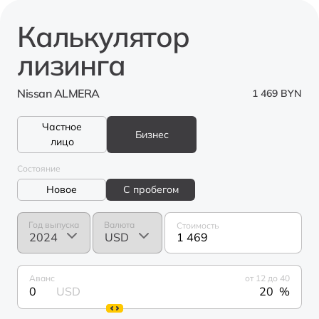
Калькулятор
лизинга
Nissan ALMERA
1 469 BYN
Частное
Бизнес
лицо
Состояние
Новое
С пробегом
Год выпуска
Валюта
Стоимость
1 469
Аванс
от 12 до 40
0
USD
%