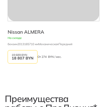
Nissan ALMERA
На складе
бензин
2013
165710 км
Механическая
Передний
19 689 BYN
От
274
BYN / мес.
18 807
BYN
Преимущества