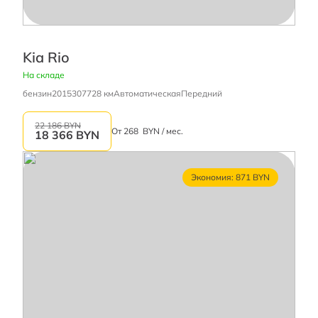
Kia Rio
На складе
бензин
2015
307728 км
Автоматическая
Передний
22 186 BYN
От
268
BYN / мес.
18 366
BYN
Экономия: 871 BYN