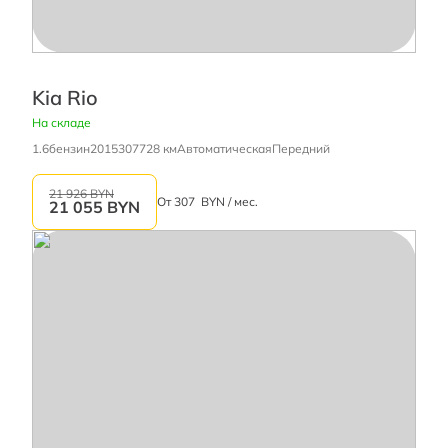
Kia Rio
На складе
1.6
бензин
2015
307728 км
Автоматическая
Передний
21 926 BYN
От
307
BYN / мес.
21 055
BYN