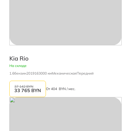
Kia Rio
На складе
1.6
бензин
2019
163000 км
Механическая
Передний
37 142 BYN
От
404
BYN / мес.
33 765
BYN