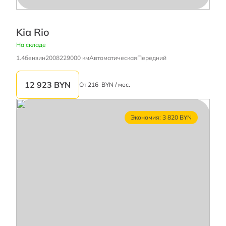
Kia Rio
На складе
1.4
бензин
2008
229000 км
Автоматическая
Передний
12 923
BYN
От
216
BYN / мес.
Экономия: 3 820 BYN