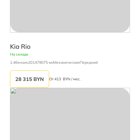
Kia Rio
На складе
1.4
бензин
2014
79075 км
Механическая
Передний
28 315
BYN
От
413
BYN / мес.