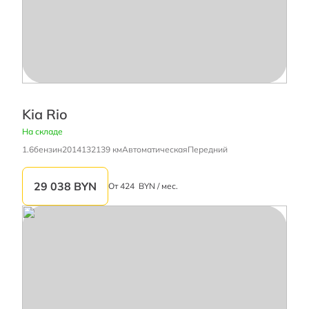
Kia Rio
На складе
1.6
бензин
2014
132139 км
Автоматическая
Передний
29 038
BYN
От
424
BYN / мес.