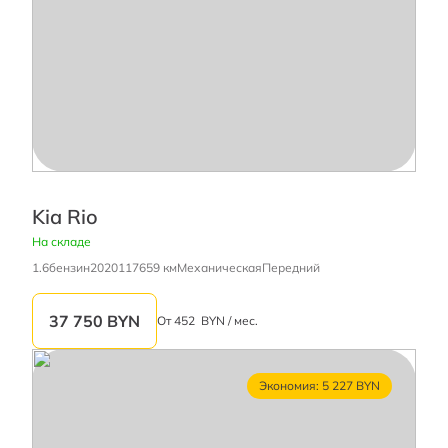
Kia Rio
На складе
1.6
бензин
2020
117659 км
Механическая
Передний
37 750
BYN
От
452
BYN / мес.
Экономия: 5 227 BYN