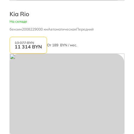
Kia Rio
На складе
бензин
2008
229000 км
Автоматическая
Передний
13 077 BYN
От
189
BYN / мес.
11 314
BYN