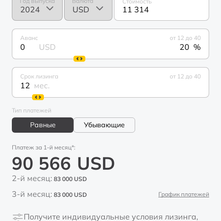
Год выпуска
Валюта
Стоимость
11 314
Аванс
от 12 до 40
0
USD
%
Срок лизинга
от 12 до 40
мес.
Тип платежей
Равные
Убывающие
Платеж за 1-й месяц*:
90 566
USD
2-й месяц:
83 000
USD
3-й месяц:
График платежей
83 000
USD
Получите индивидуальные условия лизинга,