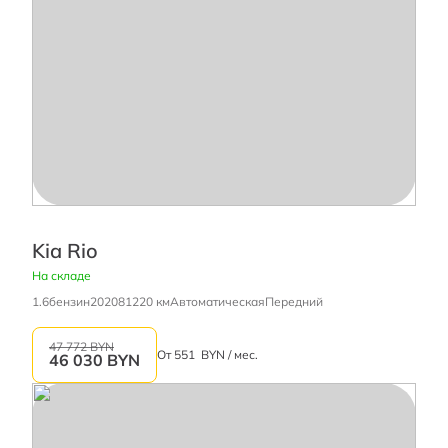
Kia Rio
На складе
1.6
бензин
2020
81220 км
Автоматическая
Передний
47 772 BYN
От
551
BYN / мес.
46 030
BYN