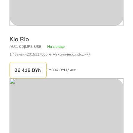
Kia Rio
AUX, CD|MP3, USB
На складе
1.4
бензин
2015
117000 км
Механическая
Задний
26 418
BYN
От
386
BYN / мес.