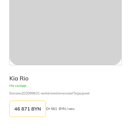
Kia Rio
На складе
бензин
2020
99631 км
Автоматическая
Передний
46 871
BYN
От
561
BYN / мес.