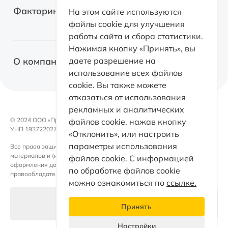
Лизинг для самозанятых
Факторинг
На этом сайте используются
Грузовые автомобили
файлы cookie для улучшения
Возвратный лизинг
работы сайта и сбора статистики.
Спецтехника
О факторинге
Нажимая кнопку «Принять», вы
Оборудование
О компании
даете разрешение на
Факторинг с правом регресса
использование всех файлов
Коммерческая недвижимость
cookie. Вы также можете
Факторинг без права регресса
Факторинг
отказаться от использования
Электромобили
Факторинг для поставщиков
рекламных и аналитических
Контакты
Возвратный лизинг
© 2024 OOO «ПроЛизинг».
файлов cookie, нажав кнопку
Документы
УНП 193722027
«Отклонить», или настроить
Каталог
Такси
параметры использования
Все права защищены. Любое использование либо копирование
Раскрытие информации
материалов и (или) подборки материалов сайта, элементов дизайна и
Партнеры
файлов cookie. С информацией
оформления допускается лишь с письменного разрешения
Кейсы факторинга
по обработке файлов cookie
правообладателя и только со ссылкой на источник.
ПроЛизинг. Блог
можно ознакомиться по
ссылке.
Принципы ESG
Настройки файлов cookie
Принять
Раскрытие информации
Настройки