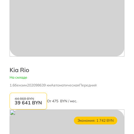
Kia Rio
На складе
1.6
бензин
2020
98639 км
Автоматическая
Передний
44 868 BYN
От
475
BYN / мес.
39 641
BYN
Экономия: 1 742 BYN