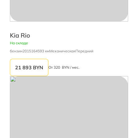
Kia Rio
На складе
бензин
2015
164593 км
Механическая
Передний
21 893
BYN
От
320
BYN / мес.