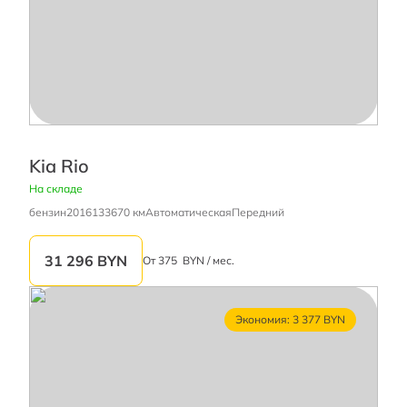
Kia Rio
На складе
бензин
2016
133670 км
Автоматическая
Передний
31 296
BYN
От
375
BYN / мес.
Экономия: 3 377 BYN