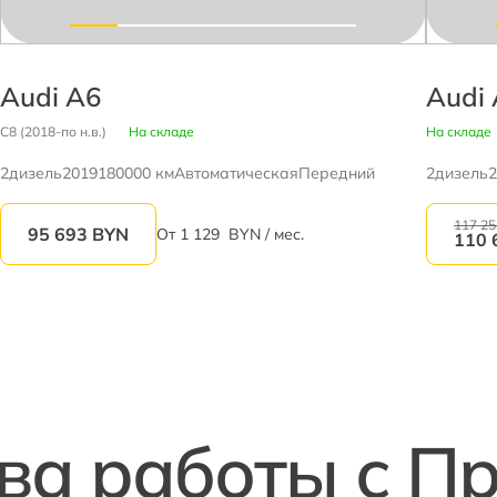
Audi A6
Audi
C8 (2018-по н.в.)
На складе
На складе
2
дизель
2019
180000 км
Автоматическая
Передний
2
дизель
2
117 2
95 693
BYN
От
1 129
BYN / мес.
110 
а работы с П