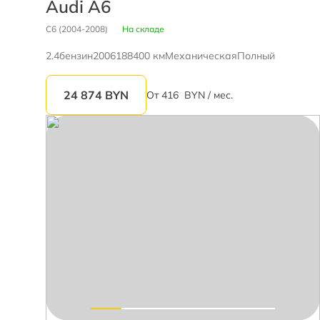
Audi A6
C6 (2004-2008)
На складе
2.4
бензин
2006
188400 км
Механическая
Полный
24 874
BYN
От
416
BYN / мес.