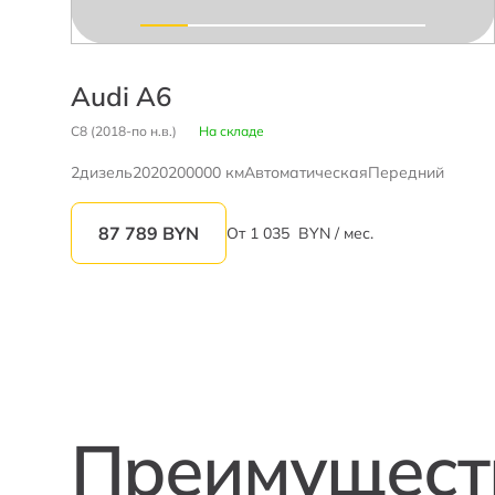
Audi A6
C8 (2018-по н.в.)
На складе
2
дизель
2020
200000 км
Автоматическая
Передний
87 789
BYN
От
1 035
BYN / мес.
Преимуществ