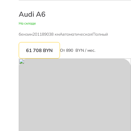
Audi A6
На складе
бензин
2011
89038 км
Автоматическая
Полный
61 708
BYN
От
890
BYN / мес.