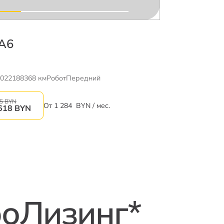
 A6
022
188368 км
Робот
Передний
55 BYN
От
1 284
BYN / мес.
618
BYN
роЛизинг*