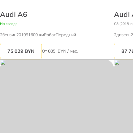
Audi A6
Audi
На складе
C8 (2018-по
2
бензин
2019
91600 км
Робот
Передний
2
дизель
2
75 029
BYN
87 7
От
885
BYN / мес.