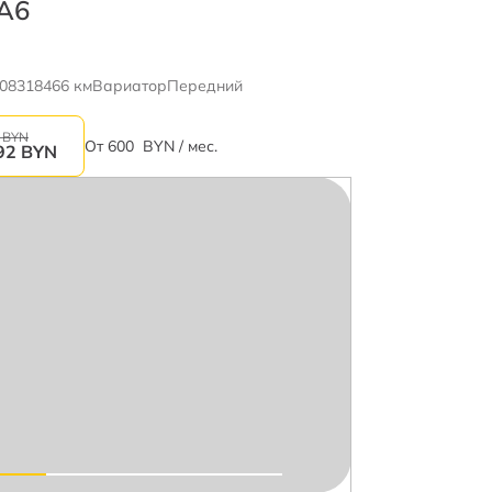
 A6
08
318466 км
Вариатор
Передний
 BYN
От
600
BYN / мес.
92
BYN