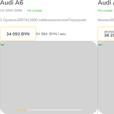
Audi A6
Audi
C6 (2004-2008)
На складе
На складе
2.7
дизель
2007
411000 км
Механическая
Передний
бензин
20
38 055
34 092
BYN
От
564
BYN / мес.
36 2