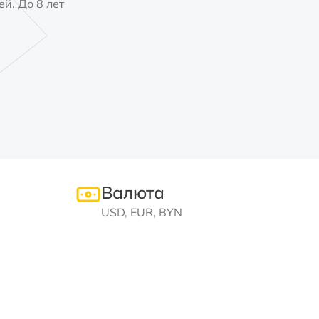
й. До 8 лет
Валюта
USD, EUR, BYN