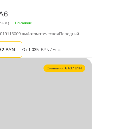
 A6
 н.в.)
На складе
019
113000 км
Автоматическая
Передний
62
BYN
От
1 035
BYN / мес.
Экономия: 6 637 BYN