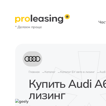
Час
* Делаем проще
Главная
Каталог
Каталог БУ авто в лизинг
Audi
Купить Audi A
лизинг