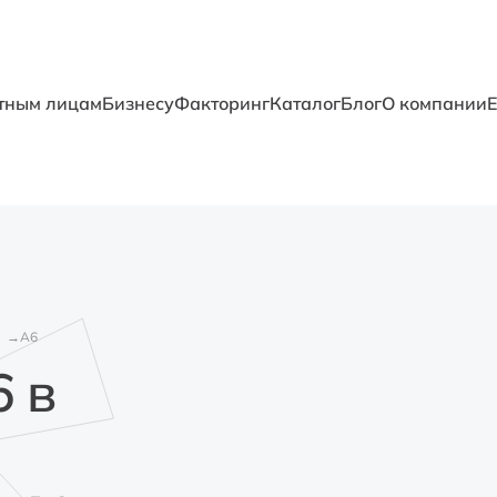
тным лицам
Бизнесу
Факторинг
Каталог
Блог
О компании
A6
6 в